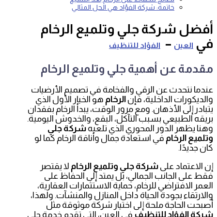
خاتمة: شركة الفؤاد هي الحل المثالي
أفضل شركة جلي وتلميع الرخام
في
–
العين
الفؤاد للتنظيف
مقدمة عن أهمية جلي وتلميع الرخام
عندما نتحدث عن الرقي والفخامة في تصميم الأرضيات
والديكورات الداخلية، فإن
الرخام
هو الخيار الأول الذي
يتبادر إلى الأذهان. ومع مرور الوقت، يبدأ الرخام بفقدان
بريقه الطبيعي بسبب التآكل، البقع، والخدوش اليومية.
وهنا يظهر الدور المحوري الذي تلعبه
شركة جلي
وتلميع الرخام
في استعادة جمال وأناقة الرخام كما لو
كان جديدًا.
إن الاعتماد على
شركة جلي وتلميع الرخام
لا يقتصر
فقط على الجانب الجمالي، بل يمتد إلى الحفاظ على
العمر الافتراضي للرخام، حماية الاستثمارات العقارية،
والارتقاء بجودة الحياة داخل المنازل والمنشآت. ولهذا،
أصبحت الحاجة ملحة إلى اختيار شركة موثوقة مثل
شركة الفؤاد للتنظيف
في العين، التي تقدم خدمة جلي