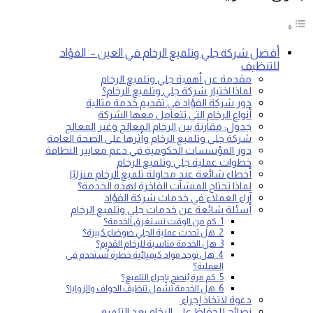
أفضل شركة جلي وتلميع الرخام في العين – الفؤاد
للتنظيف
مقدمة عن أهمية جلي وتلميع الرخام
لماذا اختيار شركة جلي وتلميع الرخام؟
دور شركة الفؤاد في تقديم خدمة مثالية
أنواع الرخام التي تتعامل معها الشركة
جدول: مقارنة بين الرخام المعالج وغير المعالج
شركة جلي وتلميع الرخام وأثرها على الصحة العامة
دور المؤسسات الحكومية في دعم معايير النظافة
خطوات عملية جلي وتلميع الرخام
أخطاء شائعة عند محاولة تلميع الرخام منزليًا
لماذا تحتاج المنشآت الفاخرة لهذه الخدمة؟
آراء العملاء في خدمات شركة الفؤاد
أسئلة شائعة عن خدمات جلي وتلميع الرخام
1. كم من الوقت تستغرق الخدمة؟
2. هل تحدث عملية الجلي ضوضاء كبيرة؟
3. هل الخدمة مناسبة للرخام القديم؟
4. هل توجد مواد كيميائية خطرة تُستخدم في
العملية؟
5. كم مرة يُنصح بإجراء التلميع؟
6. هل الخدمة تشمل تنظيف الحواف والزوايا؟
دعوة لاتخاذ إجراء
نصائح للحفاظ على الرخام بعد التلميع