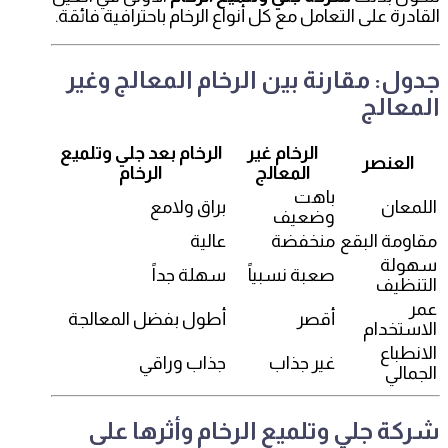
القادرة على التعامل مع كل أنواع الرخام باحترافية فائقة.
جدول: مقارنة بين الرخام المعالج وغير
المعالج
الرخام غير
الرخام بعد جلي وتلميع
العنصر
المعالج
الرخام
باهت
اللمعان
براق ولامع
وضعيف
مقاومة البقع
منخفضة
عالية
سهولة
صعبة نسبياً
سهلة جداً
التنظيف
عمر
أقصر
أطول بفضل المعالجة
الاستخدام
الانطباع
غير جذاب
جذاب وراقي
الجمالي
شركة جلي وتلميع الرخام وأثرها على