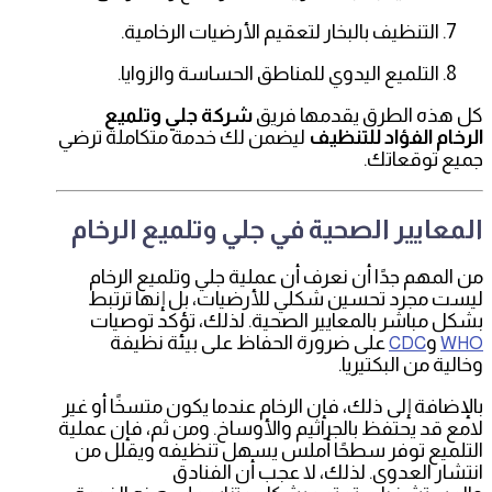
التنظيف بالبخار لتعقيم الأرضيات الرخامية.
التلميع اليدوي للمناطق الحساسة والزوايا.
كل هذه الطرق يقدمها فريق
شركة جلي وتلميع
الرخام الفؤاد للتنظيف
ليضمن لك خدمة متكاملة ترضي
جميع توقعاتك.
المعايير الصحية في جلي وتلميع الرخام
من المهم جدًا أن نعرف أن عملية جلي وتلميع الرخام
ليست مجرد تحسين شكلي للأرضيات، بل إنها ترتبط
بشكل مباشر بالمعايير الصحية. لذلك، تؤكد توصيات
و
على ضرورة الحفاظ على بيئة نظيفة
CDC
WHO
وخالية من البكتيريا.
بالإضافة إلى ذلك، فإن الرخام عندما يكون متسخًا أو غير
لامع قد يحتفظ بالجراثيم والأوساخ. ومن ثم، فإن عملية
التلميع توفر سطحًا أملس يسهل تنظيفه ويقلل من
انتشار العدوى. لذلك، لا عجب أن الفنادق