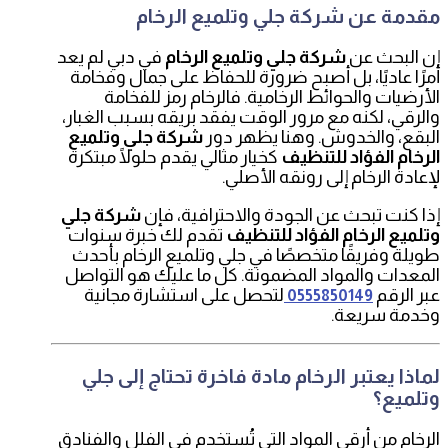
مقدمة عن شركة جلي وتلميع الرخام
إن البحث عن
شركة جلي وتلميع الرخام
في دبي لم يعد
أمرًا عاديًا، بل أصبح ضرورة للحفاظ على جمال وفخامة
الأرضيات والحوائط الرخامية. فالرخام رمز للفخامة
والرقي، لكنه مع مرور الوقت يفقد بريقه بسبب الغبار،
البقع، والخدوش. وهنا يظهر دور
شركة جلي وتلميع
الرخام الفؤاد للتنظيف
كخيار مثالي يقدم حلولًا مبتكرة
لإعادة الرخام إلى رونقه الأصلي.
إذا كنت تبحث عن الجودة والاحترافية، فإن
شركة جلي
وتلميع الرخام الفؤاد للتنظيف
تقدم لك خبرة سنوات
طويلة وفريقًا متخصصًا في جلي وتلميع الرخام بأحدث
المعدات والمواد المضمونة. كل ما عليك هو التواصل
عبر الرقم
لتحصل على استشارة مجانية
0555850149
وخدمة سريعة.
لماذا يعتبر الرخام مادة فاخرة تحتاج إلى جلي
وتلميع؟
الرخام من أرقى المواد التي تُستخدم في الفلل والفنادق