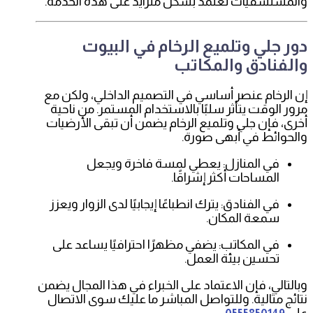
والمستشفيات تعتمد بشكل متزايد على هذه الخدمة.
دور جلي وتلميع الرخام في البيوت
والفنادق والمكاتب
إن الرخام عنصر أساسي في التصميم الداخلي، ولكن مع
مرور الوقت يتأثر سلبًا بالاستخدام المستمر. من ناحية
أخرى، فإن جلي وتلميع الرخام يضمن أن تبقى الأرضيات
والحوائط في أبهى صورة.
في المنازل: يعطي لمسة فاخرة ويجعل
المساحات أكثر إشراقًا.
في الفنادق: يترك انطباعًا إيجابيًا لدى الزوار ويعزز
سمعة المكان.
في المكاتب: يضفي مظهرًا احترافيًا يساعد على
تحسين بيئة العمل.
وبالتالي، فإن الاعتماد على الخبراء في هذا المجال يضمن
نتائج مثالية. وللتواصل المباشر ما عليك سوى الاتصال
على
.