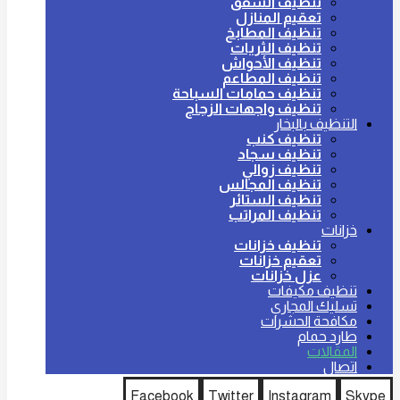
تنظيف الشقق
تعقيم المنازل
تنظيف المطابخ
تنظيف الثريات
تنظيف الأحواش
تنظيف المطاعم
تنظيف حمامات السباحة
تنظيف واجهات الزجاج
التنظيف بالبخار
تنظيف كنب
تنظيف سجاد
تنظيف زوالي
تنظيف المجالس
تنظيف الستائر
تنظيف المراتب
خزانات
تنظيف خزانات
تعقيم خزانات
عزل خزانات
تنظيف مكيفات
تسليك المجاري
مكافحة الحشرات
طارد حمام
المقالات
اتصال
Facebook
Twitter
Instagram
Skype