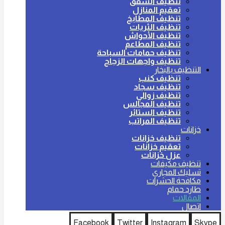
تنظيف الشقق
تعقيم المنازل
تنظيف المطابخ
تنظيف الثريات
تنظيف الأحواش
تنظيف المطاعم
تنظيف حمامات السباحة
تنظيف واجهات الزجاج
التنظيف بالبخار
تنظيف كنب
تنظيف سجاد
تنظيف زوالي
تنظيف المجالس
تنظيف الستائر
تنظيف المراتب
خزانات
تنظيف خزانات
تعقيم خزانات
عزل خزانات
تنظيف مكيفات
تسليك المجاري
مكافحة الحشرات
طارد حمام
المقالات
اتصال
Facebook
Twitter
Instagram
Skype